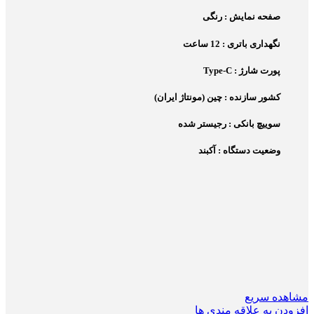
صفحه نمایش : رنگی
نگهداری باتری : 12 ساعت
پورت شارژ : Type-C
کشور سازنده : چین (مونتاژ ایران)
سوییچ بانکی : رجیستر شده
وضعیت دستگاه : آکبند
مشاهده سریع
افزودن به علاقه مندی ها