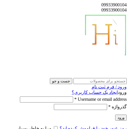
09933900104
09933900104
هایلوکس پوز
جست و جو
ورود / فرم ثبت نام
ورود
ایجاد یک حساب کاربری؟
*
Username or email address
گذرواژه
*
ورود
رمز عبور خود را فراموش کرده اید؟
مرا به خاطر بسپار