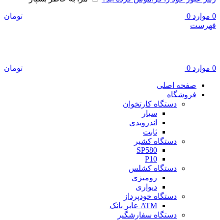
0
موارد
0
تومان
فهرست
هایلوکس پوز
0
موارد
0
تومان
صفحه اصلی
فروشگاه
دستگاه کارتخوان
سیار
اندرویدی
ثابت
دستگاه کشیر
SP580
P10
دستگاه کشلس
رومیزی
دیواری
دستگاه خودپرداز
ATM عابر بانک
دستگاه سفارشگیر