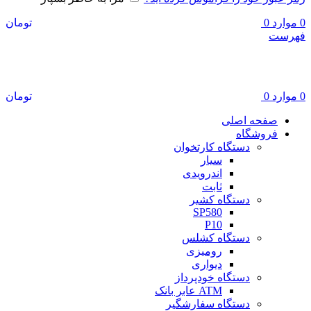
0
موارد
0
تومان
فهرست
هایلوکس پوز
0
موارد
0
تومان
صفحه اصلی
فروشگاه
دستگاه کارتخوان
سیار
اندرویدی
ثابت
دستگاه کشیر
SP580
P10
دستگاه کشلس
رومیزی
دیواری
دستگاه خودپرداز
ATM عابر بانک
دستگاه سفارشگیر