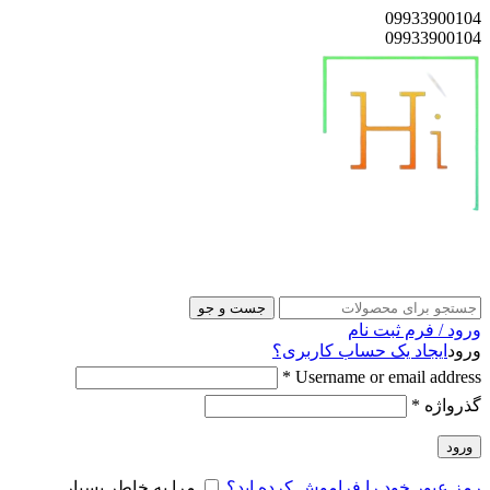
09933900104
09933900104
هایلوکس پوز
جست و جو
ورود / فرم ثبت نام
ورود
ایجاد یک حساب کاربری؟
*
Username or email address
گذرواژه
*
ورود
رمز عبور خود را فراموش کرده اید؟
مرا به خاطر بسپار