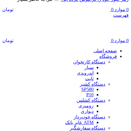
0
موارد
0
تومان
فهرست
هایلوکس پوز
0
موارد
0
تومان
صفحه اصلی
فروشگاه
دستگاه کارتخوان
سیار
اندرویدی
ثابت
دستگاه کشیر
SP580
P10
دستگاه کشلس
رومیزی
دیواری
دستگاه خودپرداز
ATM عابر بانک
دستگاه سفارشگیر