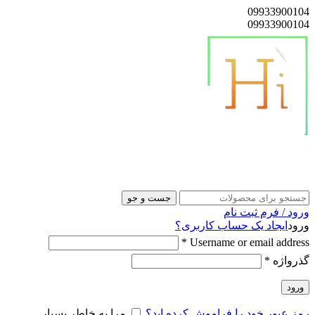
09933900104
09933900104
هایلوکس پوز
جست و جو
ورود / فرم ثبت نام
ورود
ایجاد یک حساب کاربری؟
*
Username or email address
گذرواژه
*
ورود
رمز عبور خود را فراموش کرده اید؟
مرا به خاطر بسپار