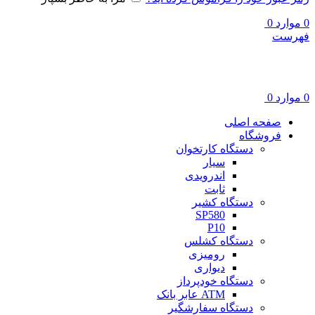
0
موارد
0
فهرست
0
موارد
0
صفحه اصلی
فروشگاه
دستگاه کارتخوان
سیار
اندرویدی
ثابت
دستگاه کشیر
SP580
P10
دستگاه کشلس
رومیزی
دیواری
دستگاه خودپرداز
ATM عابر بانک
دستگاه سفارشگیر