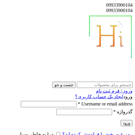
09933900104
09933900104
هایلوکس پوز
جست و جو
ورود / فرم ثبت نام
ورود
ایجاد یک حساب کاربری؟
*
Username or email address
گذرواژه
*
ورود
رمز عبور خود را فراموش کرده اید؟
مرا به خاطر بسپار